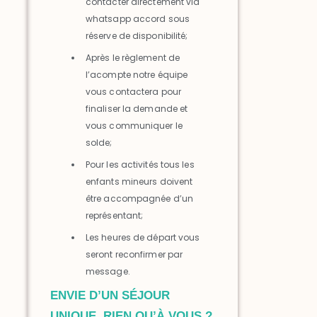
contacter directement via
whatsapp accord sous
réserve de disponibilité;
Après le règlement de
l’acompte notre équipe
vous contactera pour
finaliser la demande et
vous communiquer le
solde;
Pour les activités tous les
enfants mineurs doivent
être accompagnée d’un
représentant;
Les heures de départ vous
seront reconfirmer par
message.
ENVIE D’UN SÉJOUR
UNIQUE, RIEN QU’À VOUS ?