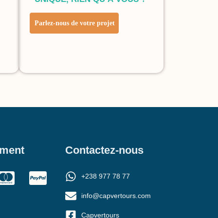
Parlez-nous de votre projet
ement
Contactez-nous
+238 977 78 77
info@capvertours.com
Capvertours